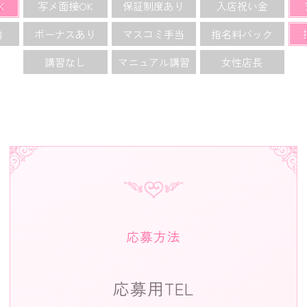
K
写メ面接OK
保証制度あり
入店祝い金
給
ボーナスあり
マスコミ手当
指名料バック
講習なし
マニュアル講習
女性店長
応募方法
応募用TEL